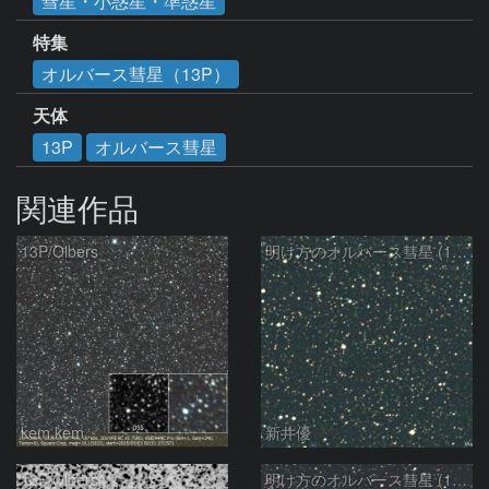
彗星・小惑星・準惑星
特集
オルバース彗星（13P）
天体
13P
オルバース彗星
関連作品
13P/Olbers
明け方のオルバース彗星 (13P)：2025/03/20
kem.kem
新井優
13P/Olbers
明け方のオルバース彗星 (13P)：2025/03/01