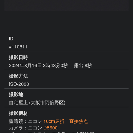
ID
#110811
撮影日時
2024年8月16日 3時43分0秒
露出 8秒
撮影方法
ISO-2000
撮影地
自宅屋上 (大阪市阿倍野区)
撮影機材
望遠鏡：ニコン
10cm屈折 直接焦点
カメラ：ニコン
D5600