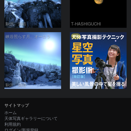
駒沢 満晴
T-HASHIGUCHI
PR
峡谷照らす月、オーロラ
駒沢 満晴
サイトマップ
ホーム
天体写真ギャラリーについて
利用規約
ログイン/新規登録