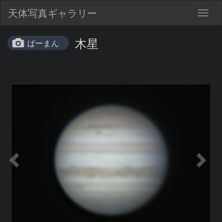
天体写真ギャラリー
Togg
navig
木星
ばーまん