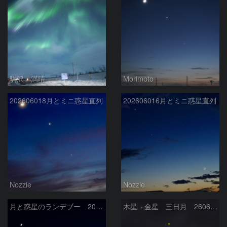
駒沢 満晴
Morimoto
202606018月とミニ惑星直列
202606016月とミニ惑星直列
Nozzie
Nozzie
月と惑星のランデブー 2026/06/19
木星 金星 三日月 260618