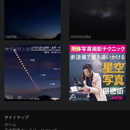
nardis
momonako
PR
夕空の月と金星・木星・水星の接近 2026/6/18
豊田 敏
サイトマップ
ホーム
天体写真ギャラリーについて