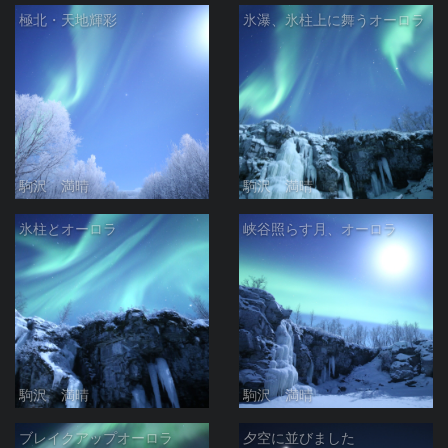
極北・天地輝彩
氷瀑、氷柱上に舞うオーロラ
駒沢 満晴
駒沢 満晴
氷柱とオーロラ
峡谷照らす月、オーロラ
駒沢 満晴
駒沢 満晴
ブレイクアップオーロラ
夕空に並びました