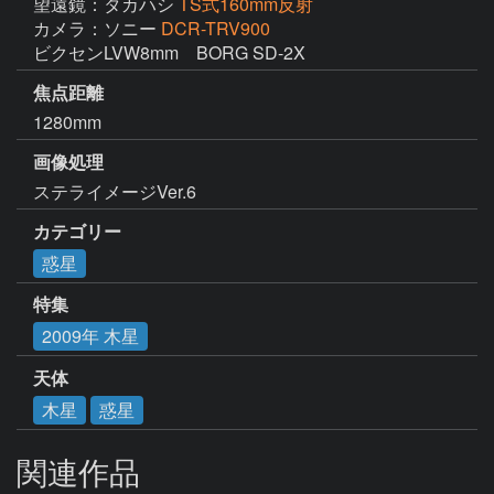
望遠鏡：タカハシ
TS式160mm反射
カメラ：ソニー
DCR-TRV900
ビクセンLVW8mm　BORG SD-2X
焦点距離
1280mm
画像処理
ステライメージVer.6
カテゴリー
惑星
特集
2009年 木星
天体
木星
惑星
関連作品