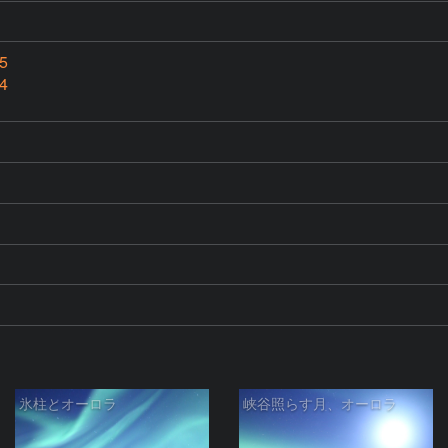
5
4
氷柱とオーロラ
峡谷照らす月、オーロラ