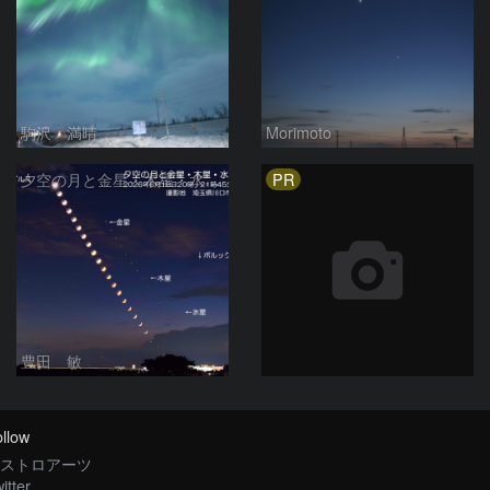
駒沢 満晴
Morimoto
PR
夕空の月と金星・木星・水星の接近 2026/6/18
豊田 敏
llow
ストロアーツ
itter