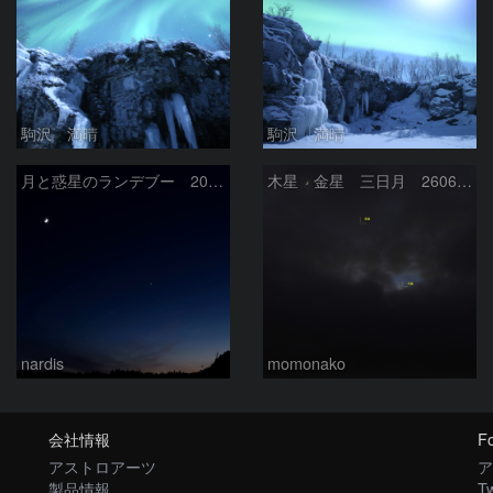
駒沢 満晴
駒沢 満晴
月と惑星のランデブー 2026/06/19
木星 金星 三日月 260618
nardis
momonako
会社情報
Fo
アストロアーツ
ア
製品情報
Tw