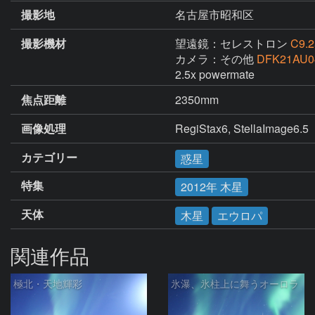
撮影地
名古屋市昭和区
撮影機材
望遠鏡：セレストロン
C9.2
カメラ：その他
DFK21AU0
2.5x powermate
焦点距離
2350mm
画像処理
RegiStax6, StellaImage6.5
カテゴリー
惑星
特集
2012年 木星
天体
木星
エウロパ
関連作品
極北・天地輝彩
氷瀑、氷柱上に舞うオーロラ