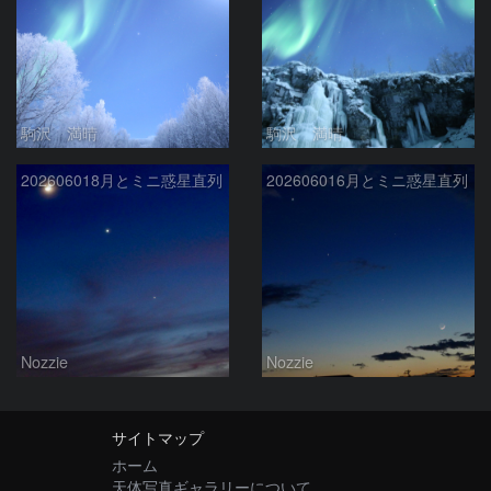
駒沢 満晴
駒沢 満晴
202606018月とミニ惑星直列
202606016月とミニ惑星直列
Nozzie
Nozzie
サイトマップ
ホーム
天体写真ギャラリーについて