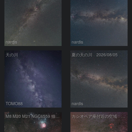
nardis
nardis
天の川
夏の天の川 2026/08/05
TOMO88
nardis
M8 M20 M21 NGC6559 猫の手星雲 いて座
カシオペア座付近の空域 260720