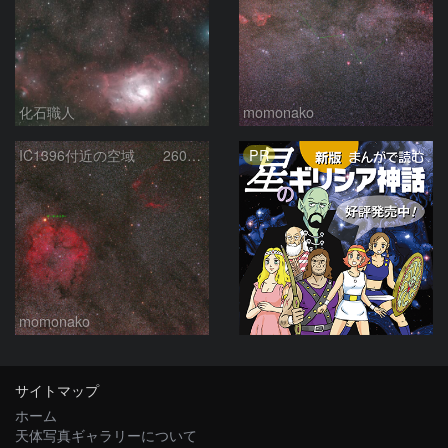
化石職人
momonako
PR
IC1396付近の空域 260720
momonako
サイトマップ
ホーム
天体写真ギャラリーについて