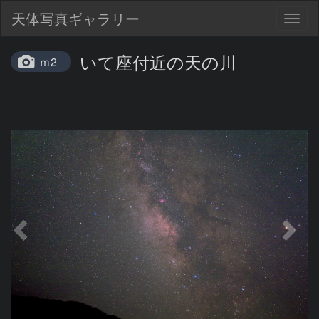
天体写真ギャラリー
Togg
navig
いて座付近の天の川
ｍ2