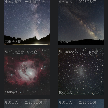
小国の星空 ー楯山荘と天の川ー
夏の天の川 2026/08/07
高田浩太郎
nardis
M8 干潟星雲 いて座
NGC6822 バーナードの銀河 いて座
hltanaka
化石職人
夏の天の川 2026/08/06
夏の天の川 2026/08/06