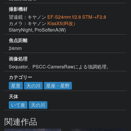
撮影機材
望遠鏡：キヤノン
EF-S24mm f/2.8 STM→F2.8
カメラ：キヤノン
KissX5(IR改）
StarryNight, ProSoftenA(W) 
焦点距離
24mm
画像処理
Sequator、PSCC-CameraRawによる強調処理。
カテゴリー
星景
天の川
星座・星野
天体
いて座
天の川
関連作品