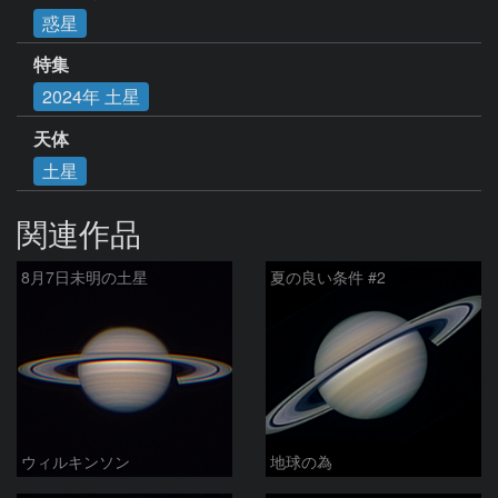
惑星
特集
2024年 土星
天体
土星
関連作品
8月7日未明の土星
夏の良い条件 #2
ウィルキンソン
地球の為