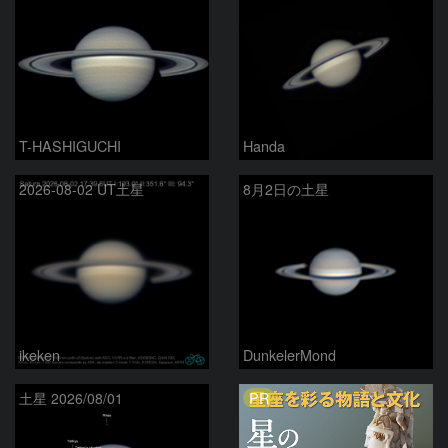
T-HASHIGUCHI
Handa
2026-08-02 UT土星
8月2日の土星
ikeken
DunkelerMond
PR
土星 2026/08/01