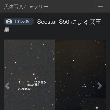
天体写真ギャラリー
Togg
navig
Seestar S50 による冥王
山端穂高
星