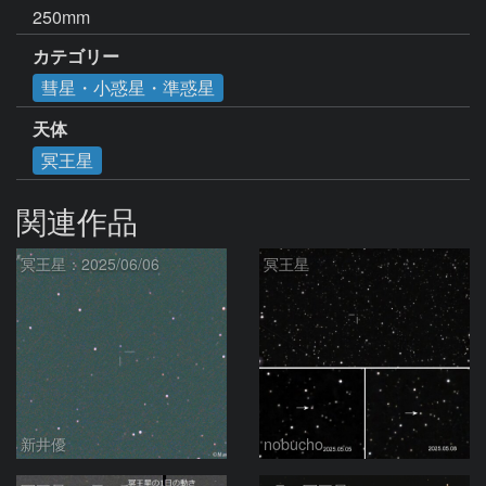
250mm
カテゴリー
彗星・小惑星・準惑星
天体
冥王星
関連作品
冥王星：2025/06/06
冥王星
新井優
nobucho