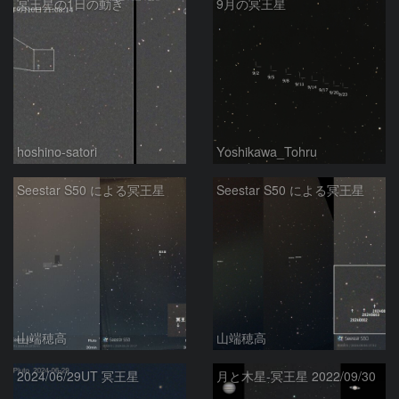
冥王星の1日の動き
9月の冥王星
hoshino-satori
Yoshikawa_Tohru
Seestar S50 による冥王星
Seestar S50 による冥王星
山端穂高
山端穂高
2024/06/29UT 冥王星
月と木星-冥王星 2022/09/30