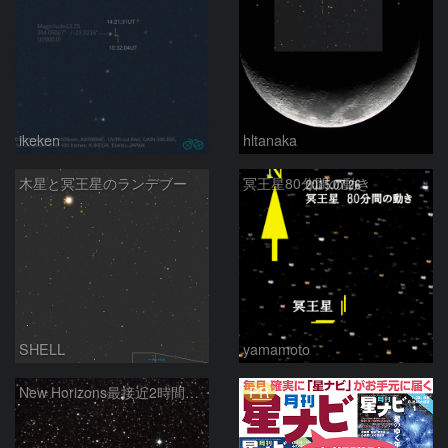
ikeken
hltanaka
木星と冥王星のランデブー
冥王星80分間の動き
SHELL
yamamoto
PR
New Horizons最接近2時間後の冥王星