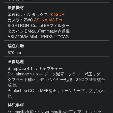
撮影機材
望遠鏡：ペンタックス
105SDP
カメラ：ZWO
ASI 533MC Pro
SIGHTRON  Comet BPフィルター

タカハシ EM-200Temma2M赤道儀

ASI 220MM Mini＋PHD2にてOAG
焦点距離
670mm
画像処理
SharpCap 4.1 → キャプチャー

StellaImage 9.0o → ダーク減算，フラット補正，ダー
クフラット補正，ディベイヤー処理，39コマ彗星核合
成 他

Photoshop CC → MFF補正，トーンカーブ，文字入れ 
他
特記事項
* 35mm判換算で fl:2500mm相当に正方形トリミング