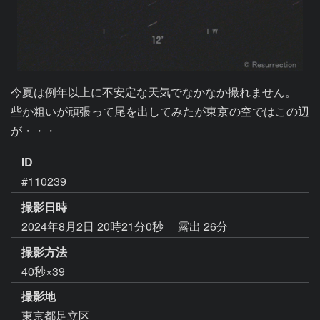
今夏は例年以上に不安定な天気でなかなか撮れません。

些か粗いが頑張って尾を出してみたが東京の空ではこの辺
が・・・
ID
#110239
撮影日時
2024年8月2日 20時21分0秒
露出 26分
撮影方法
40秒×39
撮影地
東京都足立区