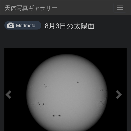
天体写真ギャラリー
Togg
navig
8月3日の太陽面
Morimoto