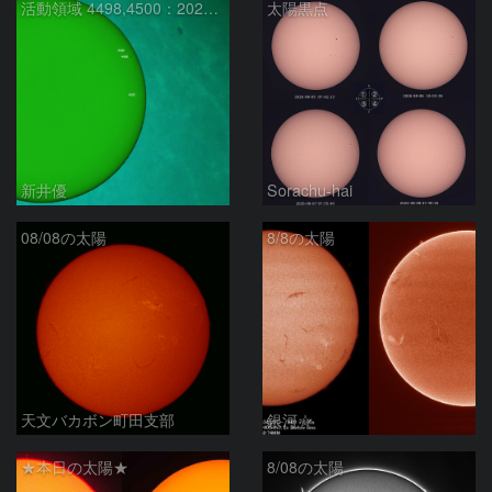
活動領域 4498,4500：2026/08/08
太陽黒点
新井優
Sorachu-hai
08/08の太陽
8/8の太陽
天文バカボン町田支部
銀河☆
★本日の太陽★
8/08の太陽