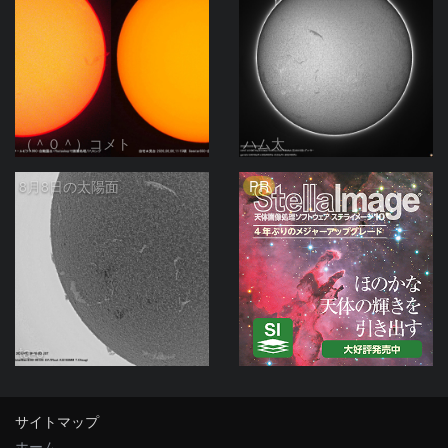
（＾０＾）コメト
ハム太
PR
8月8日の太陽面
ta-o
サイトマップ
ホーム