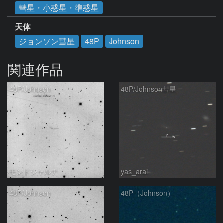
彗星・小惑星・準惑星
天体
ジョンソン彗星
48P
Johnson
関連作品
48P/Johnson
48P/Johnson彗星
モンドシャルナ
yas_arai
48P/Johnson
48P（Johnson）