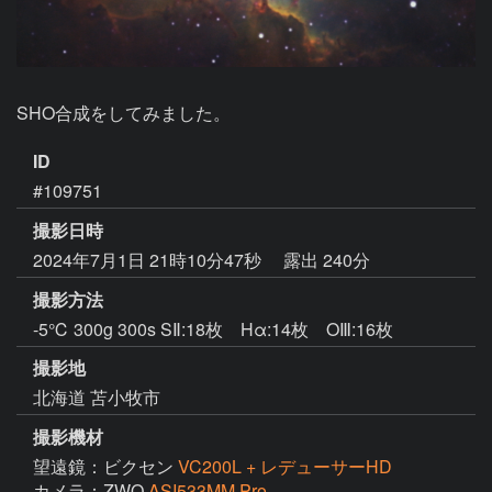
SHO合成をしてみました。
ID
#109751
撮影日時
2024年7月1日 21時10分47秒
露出 240分
撮影方法
-5℃ 300g 300s SⅡ:18枚 Hα:14枚 OⅢ:16枚
撮影地
北海道 苫小牧市
撮影機材
望遠鏡：ビクセン
VC200L + レデューサーHD
カメラ：ZWO
ASI533MM Pro