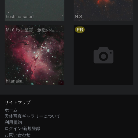
hoshino-satori
N.S.
PR
M16 わし星雲 創造の柱 へび座
hltanaka
サイトマップ
ホーム
天体写真ギャラリーについて
利用規約
ログイン/新規登録
お問い合わせ