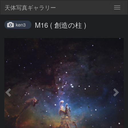
天体写真ギャラリー
Togg
navig
M16 ( 創造の柱 )
ken3