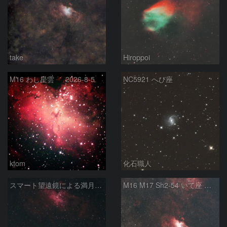
take
Hiroppoi
M16 わし星雲 2026-8-5
NC5921 へび座
ktom
化石職人
スマート望遠鏡による満月下の星雲（M16,NGC6960）
M16 M17 Sh2-54 いて座 へび座