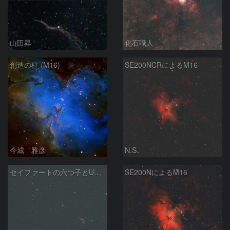
山田昇
化石職人
創造の柱 (M16)
SE200NCRによるM16
今城 雅彦
N.S.
セイファートの六つ子とUGC10127
SE200NによるM16