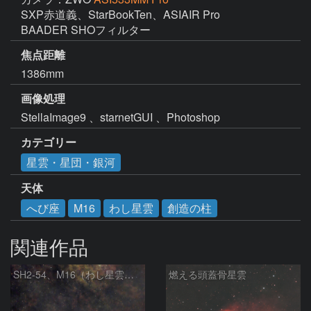
SXP赤道義、StarBookTen、ASIAIR Pro

BAADER SHOフィルター
焦点距離
1386mm
画像処理
StellaImage9 、starnetGUI 、Photoshop
カテゴリー
星雲・星団・銀河
天体
へび座
M16
わし星雲
創造の柱
関連作品
SH2‑54、M16（わし星雲）、M17（オメガ星雲）
燃える頭蓋骨星雲