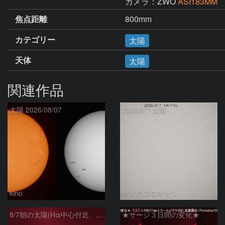
カメラ：ZWO
ASI183MM
焦点距離
800mm
カテゴリー
太陽
天体
太陽
関連作品
太陽 2026/08/07
2026/8/7 太陽
kino
小犬のプロキオン
8/7朝の太陽(Hα中心付近、プロミネンス)
★サージ３日間の変化★