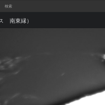
検索
ンス 南東縁）