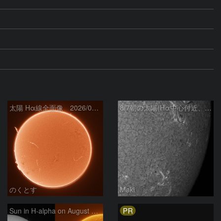
太陽 Hα線全面像 2026/08/07
8/7朝の太陽(Hα中心付近、4498、4502付近)
のくとす
Maki
PR
Sun in H-alpha on August 7, 2026