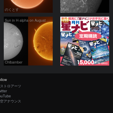
のくとす
Maki
PR
Sun in H-alpha on August 7, 2026
Chibamber
llow
ストロアーツ
itter
ouTube
空アナウンス