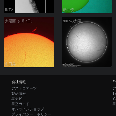
IKT2
新井優
太陽面（8月7日）
8/07の太陽
山田昇
ハム太
会社情報
Fo
アストロアーツ
ア
製品情報
Tw
星ナビ
Y
星空ガイド
星
オンラインショップ
プライバシー・ポリシー