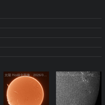
太陽 Hα線全面像 2026/08/07
8/7朝の太陽(Hα中心付近、4498、4502付近)