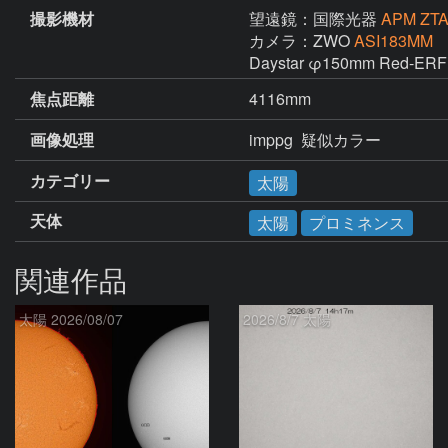
撮影機材
望遠鏡：国際光器
APM ZTA
カメラ：ZWO
ASI183MM
Daystar φ150mm Red-ERF
焦点距離
4116mm
画像処理
imppg  疑似カラー
カテゴリー
太陽
天体
太陽
プロミネンス
関連作品
太陽 2026/08/07
2026/8/7 太陽