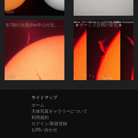
kino
小犬のプロキオン
8/7朝の太陽(Hα中心付近、プロミネンス)
★サージ３日間の変化★
Maki
（＾０＾）コメト
サイトマップ
ホーム
天体写真ギャラリーについて
利用規約
ログイン/新規登録
お問い合わせ