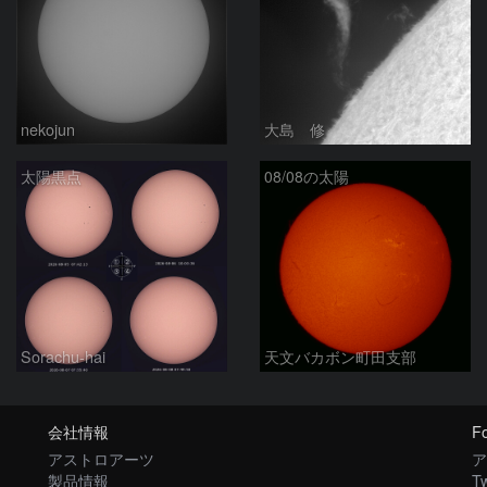
nekojun
大島 修
太陽黒点
08/08の太陽
Sorachu-hai
天文バカボン町田支部
会社情報
Fo
アストロアーツ
ア
製品情報
Tw