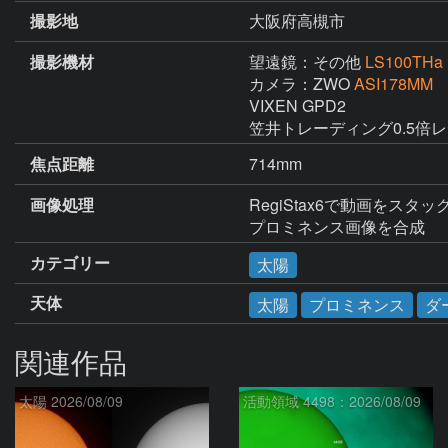
撮影地
大阪府高槻市
撮影機材
望遠鏡：その他
LS100THa
カメラ：ZWO
ASI178MM
VIXEN GPD2

笠井トレーディング0.5倍
焦点距離
714mm
画像処理
RegiStax6で動画をスタ
プロミネンス画像を合成
カテゴリー
太陽
天体
太陽
プロミネンス
ダ
関連作品
太陽 2026/08/09
活動領域 4498：2026/08/09