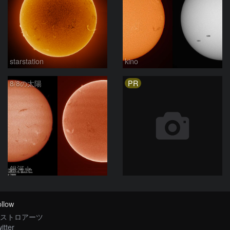
starstation
kino
PR
8/8の太陽
銀河☆
llow
ストロアーツ
itter