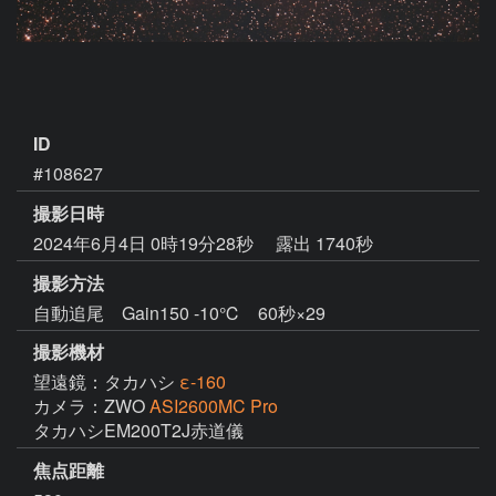
ID
#108627
撮影日時
2024年6月4日 0時19分28秒
露出 1740秒
撮影方法
自動追尾 Gain150 -10℃ 60秒×29
撮影機材
望遠鏡：タカハシ
ε-160
カメラ：ZWO
ASI2600MC Pro
焦点距離