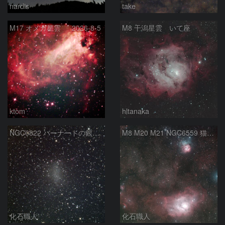
nardis
take
M17 オメガ星雲 2026-8-5
M8 干潟星雲 いて座
ktom
hltanaka
NGC6822 バーナードの銀河 いて座
M8 M20 M21 NGC6559 猫の手星雲 いて座
化石職人
化石職人