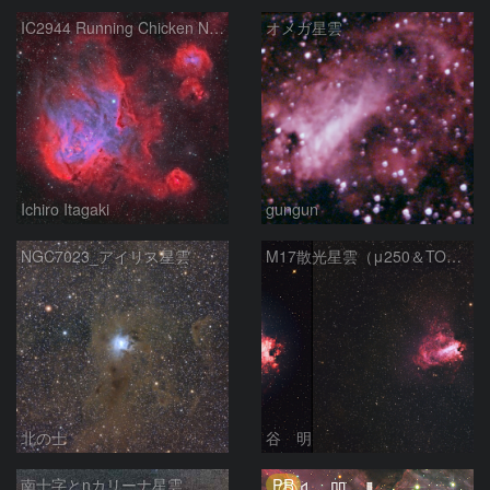
IC2944 Running Chicken Nebula
オメガ星雲
Ichiro Itagaki
gungun
NGC7023_アイリス星雲
M17散光星雲（μ250＆TOA130）
北の士
谷 明
PR
南十字とηカリーナ星雲