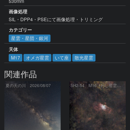
530mm
画像処理
カテゴリー
星雲・星団・銀河
天体
M17
オメガ星雲
いて座
散光星雲
関連作品
夏の天の川 2026/08/07
SH2‑54、M16（わし星雲）、M17（オメガ星雲）