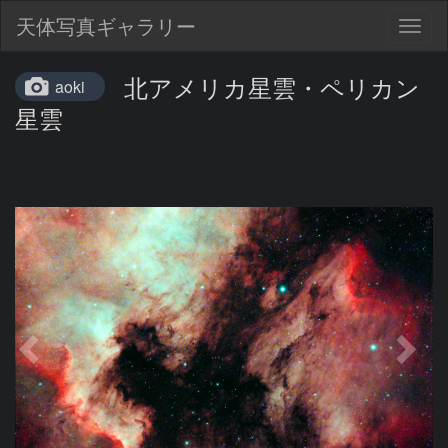
天体写真ギャラリー
Togg
navig
北アメリカ星雲・ペリカン
aoki
星雲