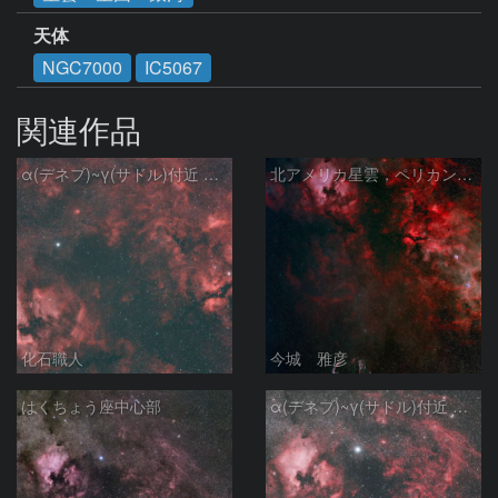
天体
NGC7000
IC5067
関連作品
α(デネブ)~γ(サドル)付近 NGC7000 北アメリカ星雲 IC5067~5070 ペリカン星雲 Sh2-112 はくちょう座
北アメリカ星雲，ペリカン星雲，サドル付近，クレセント星雲，網状星雲・・・etc
化石職人
今城 雅彦
はくちょう座中心部
α(デネブ)~γ(サドル)付近 NGC7000 北アメリカ星雲 IC5067~5070 ペリカン星雲 はくちょう座