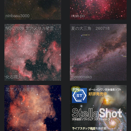
ninbasu3000
mak-po
NGC7000 北アメリカ星雲 IC5067~5070 ペリカン星雲 はくちょう座
夏の大三角 260718
化石職人
momonako
PR
北アメリカ星雲