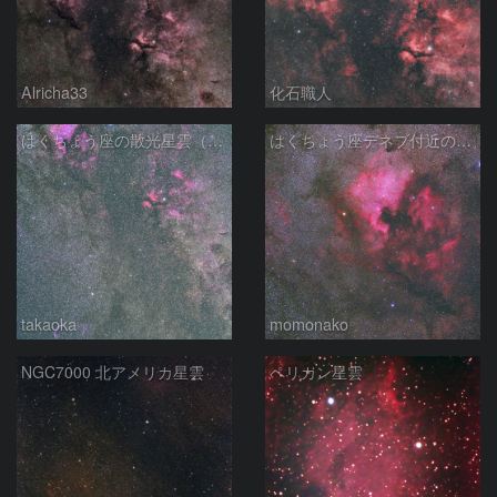
Alricha33
化石職人
はくちょう座の散光星雲（１００ｍｍ）
はくちょう座デネブ付近の空域 260720
takaoka
momonako
NGC7000 北アメリカ星雲
ペリカン星雲