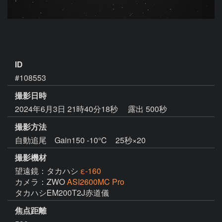
ID
#108553
撮影日時
2024年6月3日 21時40分18秒
露出 500秒
撮影方法
自動追尾 Gain150 -10℃ 25秒×20
撮影機材
望遠鏡：タカハシ
ε-160
カメラ：ZWO
ASI2600MC Pro
焦点距離