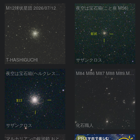
M12球状星団 2026/07/12
夜空は宝石箱(こと座 M56) Seestar50
T-HASHIGUCHI
サザンクロス
夜空は宝石箱(ヘルクレス座 M13) Seestar50
M84 M86 M87 M88 M89 M90 M91 マルカリアンの銀河鎖 おとめ座 かみのけ座
サザンクロス
化石職人
PR
マルカリアンの銀河鎖 おとめ座・ かみのけ座の銀河