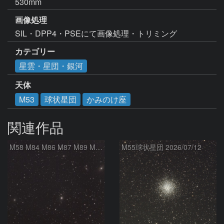
530mm
画像処理
カテゴリー
星雲・星団・銀河
天体
M53
球状星団
かみのけ座
関連作品
M58 M84 M86 M87 M89 M90 マルカリアンの銀河鎖 おとめ座 かみのけ座
M55球状星団 2026/07/12