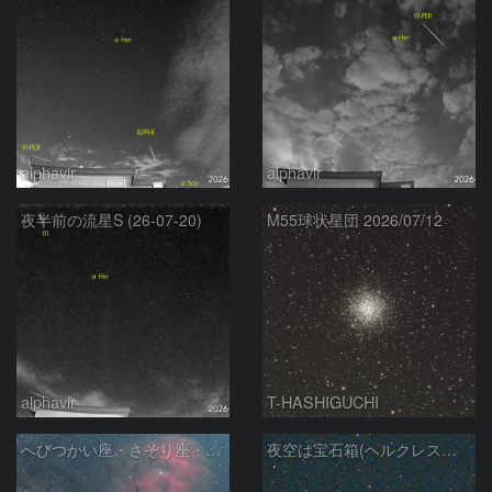
alphavir
alphavir
夜半前の流星S (26-07-20)
M55球状星団 2026/07/12
alphavir
T-HASHIGUCHI
へびつかい座・さそり座・いて座と天の川
夜空は宝石箱(ヘルクレス座 M92) Seestar50