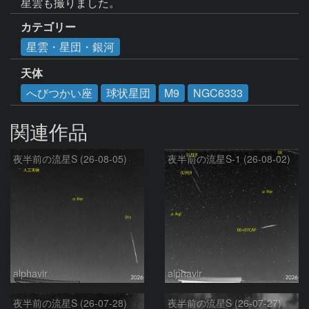
星雲も撮りました。
カテゴリー
星雲・星団・銀河
天体
へびつかい座
球状星団
M9
NGC6333
関連作品
夜半前の流星S (26-08-05)
夜半前の流星S-1 (26-08-02)
alphavir
alphavir
夜半前の流星S (26-07-28)
夜半前の流星S (26-07-27)