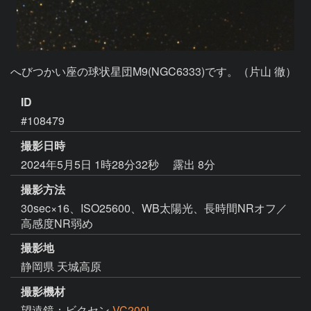
へびつかい座の球状星団M9(NGC6333)です。（片山 徹）
ID
#108479
撮影日時
2024年5月5日 1時28分32秒
露出 8分
撮影方法
30sec×16、ISO25600、WB太陽光、長時間NRオフ／
高感度NR弱め
撮影地
静岡県 天城高原
撮影機材
望遠鏡：ビクセン
VC200L