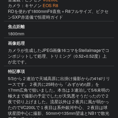
カメラ：キヤノン
EOS R8
RDを使わず1800mmF9直焦＋R8フルサイズ、ビクセ
ンSXP赤道儀で恒星時ガイド
焦点距離
1800mm
画像処理
カメラが生成したJPEG画像16コマをStellaImageでコ
ンポジットして処理、トリミング（0.52×0.52度）上
が北です。
特記事項
5/3から２連泊で天城高原に出掛け撮影からの41stリリ
ースです。２夜共に25時から「みずがめη群」を
17mm広角で狙いました。本当は３連泊して5/6未明の
極大まで撮影の予定でしたが天気悪そうだったので２
夜で切り上げました。流星以外は２夜共に風が弱かっ
たのでVC200Lで１夜目は系外銀河中心、２夜目は球
状星団中心に撮影、50mmや135mm望遠とNB1で散光