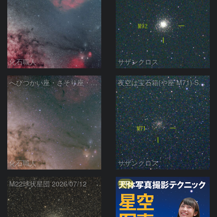
化石職人
サザンクロス
へびつかい座・さそり座・いて座と天の川
夜空は宝石箱(や座 M71) Seestar50
化石職人
サザンクロス
PR
M22球状星団 2026/07/12