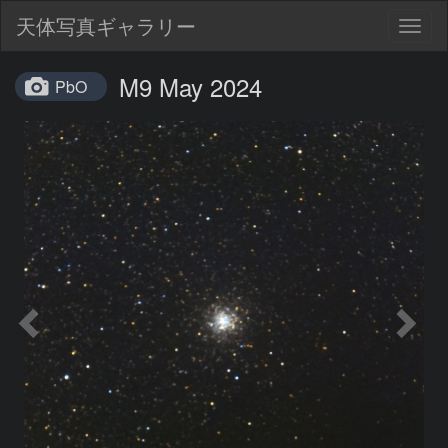
天体写真ギャラリー
Togg
navig
M9 May 2024
PbO