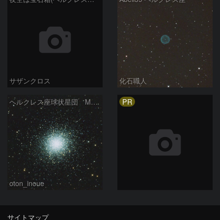
サザンクロス
化石職人
PR
ヘルクレス座球状星団 M１３（RGB合成）
oton_inoue
サイトマップ