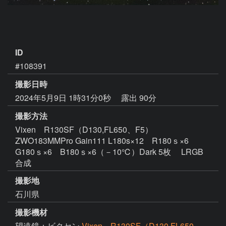
ID
#108391
撮影日時
2024年5月9日 1時31分0秒
露出 90分
撮影方法
Vixen R130SF（D130,FL650、F5）
ZWO183MMPro Gain111 L180s×12 R180ｓ×6
G180ｓ×6 B180ｓ×6（－10℃）Dark 5枚 LRGB
合成
撮影地
石川県
撮影機材
望遠鏡：ビクセン
Vixen R130SF（D130,FL650、