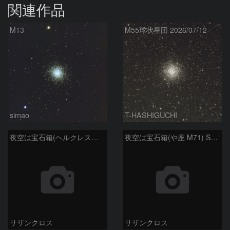
関連作品
M13
M55球状星団 2026/07/12
simao
T-HASHIGUCHI
夜空は宝石箱(ヘルクレス座 M92) Seestar50
夜空は宝石箱(や座 M71) Seestar50
サザンクロス
サザンクロス