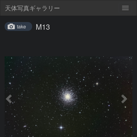
天体写真ギャラリー
Togg
navig
M13
take