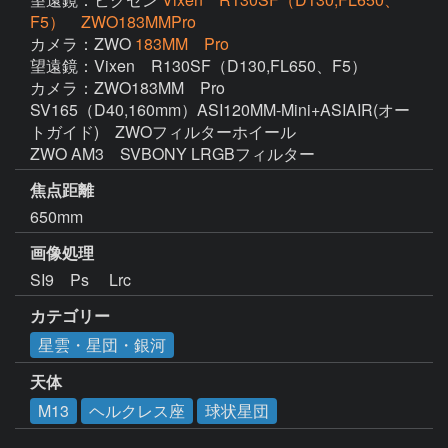
F5） ZWO183MMPro
カメラ：ZWO
183MM Pro
望遠鏡：Vixen　R130SF（D130,FL650、F5）

カメラ：ZWO183MM　Pro

SV165（D40,160mm）ASI120MM-Mini+ASIAIR(オー
トガイド)　ZWOフィルターホイール

ZWO AM3　SVBONY LRGBフィルター
焦点距離
650mm
画像処理
SI9　Ps　 Lrc　
カテゴリー
星雲・星団・銀河
天体
M13
ヘルクレス座
球状星団