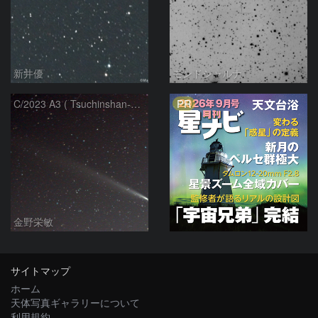
新井優
モンドシャルナ
PR
C/2023 A3 ( Tsuchinshan-ATLAS )
金野栄敏
サイトマップ
ホーム
天体写真ギャラリーについて
利用規約