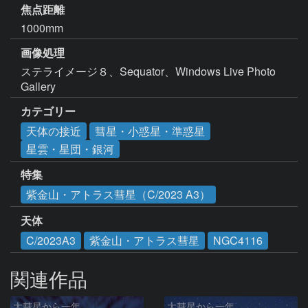
焦点距離
1000mm
画像処理
ステライメージ８、Sequator、Windows Live Photo 
Gallery
カテゴリー
天体の接近
彗星・小惑星・準惑星
星雲・星団・銀河
特集
紫金山・アトラス彗星（C/2023 A3）
天体
C/2023A3
紫金山・アトラス彗星
NGC4116
関連作品
大彗星から一年
大彗星から一年