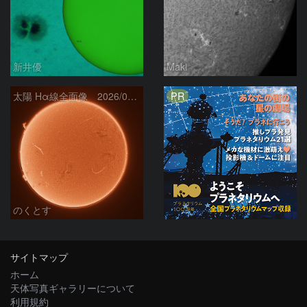
新井優
Maki
PR
太陽 Hα線全面像 2026/08/06
のくとす
サイトマップ
ホーム
天体写真ギャラリーについて
利用規約