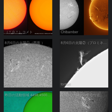
（＾０＾）コメト
Chibamber
8月6日の太陽①（西面 ）
8月6日の太陽②（プロミネン北東縁 ）
toritori
toritori
昨日の活動領域 4498,4500：2026/08/05
8/6朝の太陽(Hα中心付近、4498、4502付近)