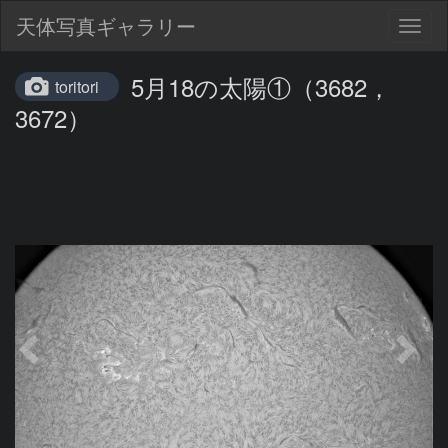
天体写真ギャラリー
Togg
navig
5月18の太陽①（3682，
toritori
3672）