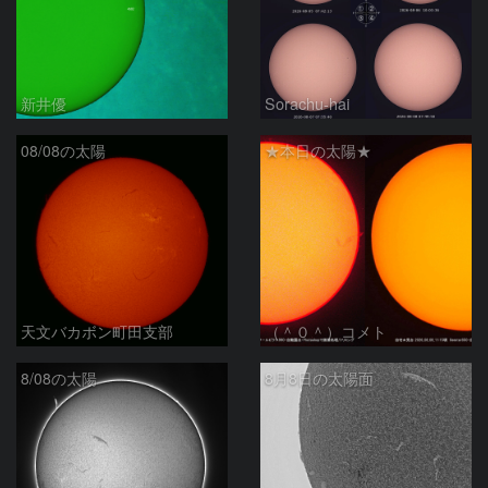
新井優
Sorachu-hai
08/08の太陽
★本日の太陽★
天文バカボン町田支部
（＾０＾）コメト
8/08の太陽
8月8日の太陽面