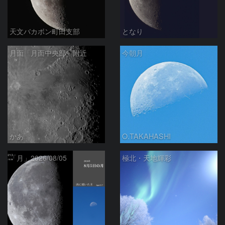
天文バカボン町田支部
となり
月面「月面中央部」附近
今朝月
かあ
O.TAKAHASHI
「月」2026/08/05
極北・天地輝彩