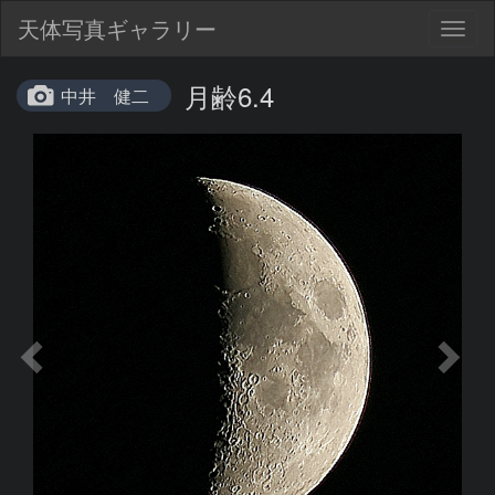
天体写真ギャラリー
Togg
navig
月齢6.4
中井 健二