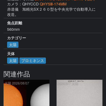
カメラ：QHYCCD
QHY5Ⅲ-174MM
赤道儀　旭精光SX２６０型を中央光学で自動導入に
改造。
焦点距離
560mm
カテゴリー
太陽
天体
太陽
プロミネンス
関連作品
太陽 2026/08/07
2026/8/7 太陽