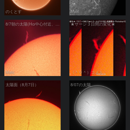
のくとす
Maki
8/7朝の太陽(Hα中心付近、プロミネンス)
★サージ３日間の変化★
Maki
（＾０＾）コメト
太陽面（8月7日）
8/07の太陽