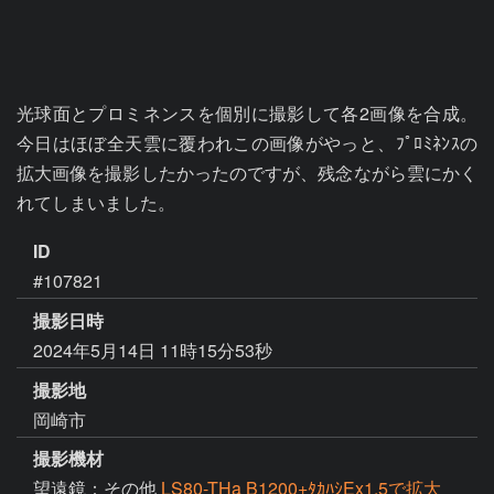
光球面とプロミネンスを個別に撮影して各2画像を合成。
今日はほぼ全天雲に覆われこの画像がやっと、ﾌﾟﾛﾐﾈﾝｽの
拡大画像を撮影したかったのですが、残念ながら雲にかく
れてしまいました。
ID
#107821
撮影日時
2024年5月14日 11時15分53秒
撮影地
岡崎市
撮影機材
望遠鏡：その他
LS80-THa B1200+ﾀｶﾊｼEx1.5で拡大