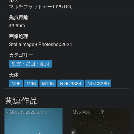
マルチフラットナー1.08xDG,
焦点距離
432mm
画像処理
StellaImage9 Photoshop2024
カテゴリー
星雲・星団・銀河
天体
M95
M96
M105
NGC3384
NGC3389
関連作品
NGC3389 2026/07/10
M95 M96 しし座