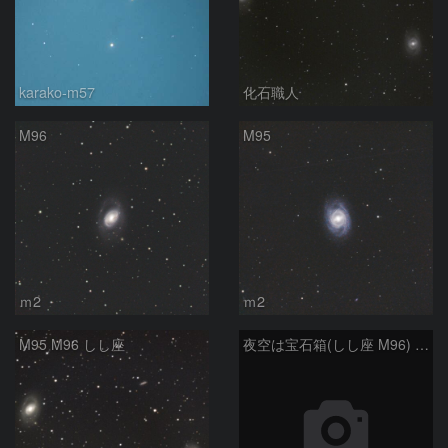
karako-m57
化石職人
M96
M95
ｍ2
ｍ2
M95 M96 しし座
夜空は宝石箱(しし座 M96) Seestar50