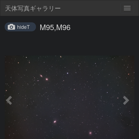
天体写真ギャラリー
Togg
navig
M95,M96
hideT