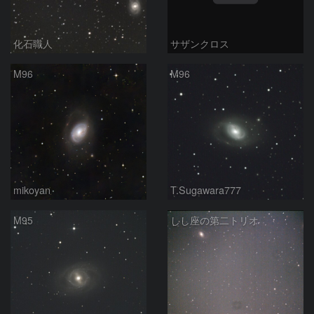
化石職人
サザンクロス
M96
M96
mikoyan
T.Sugawara777
M95
しし座の第二トリオ