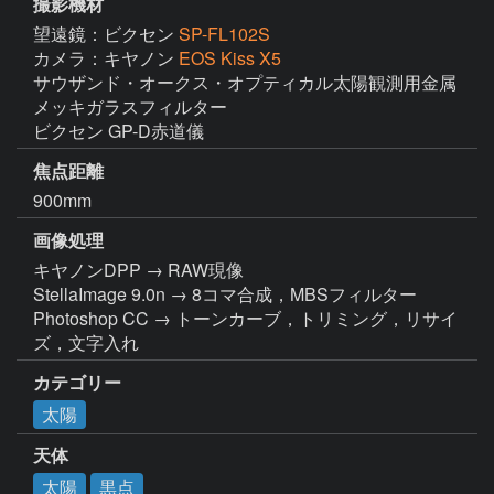
撮影機材
望遠鏡：ビクセン
SP-FL102S
カメラ：キヤノン
EOS Kiss X5
サウザンド・オークス・オプティカル太陽観測用金属
メッキガラスフィルター

ビクセン GP-D赤道儀
焦点距離
900mm
画像処理
キヤノンDPP → RAW現像

StellaImage 9.0n → 8コマ合成，MBSフィルター

Photoshop CC → トーンカーブ，トリミング，リサイ
ズ，文字入れ
カテゴリー
太陽
天体
太陽
黒点