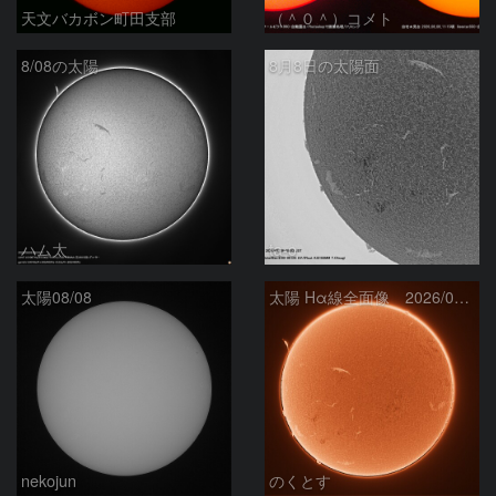
天文バカボン町田支部
（＾０＾）コメト
8/08の太陽
8月8日の太陽面
ハム太
ta-o
太陽08/08
太陽 Hα線全面像 2026/08/08
nekojun
のくとす