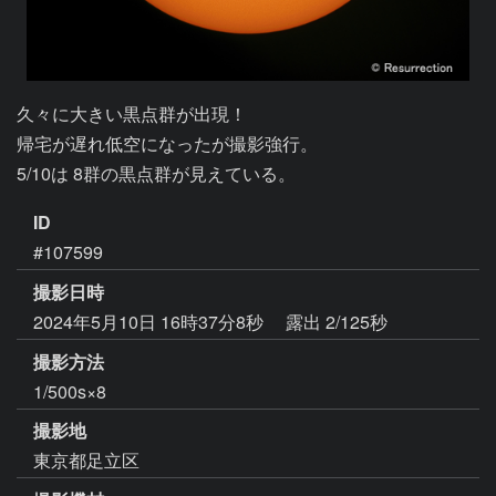
久々に大きい黒点群が出現！

帰宅が遅れ低空になったが撮影強行。

5/10は 8群の黒点群が見えている。
ID
#107599
撮影日時
2024年5月10日 16時37分8秒
露出 2/125秒
撮影方法
1/500s×8
撮影地
東京都足立区