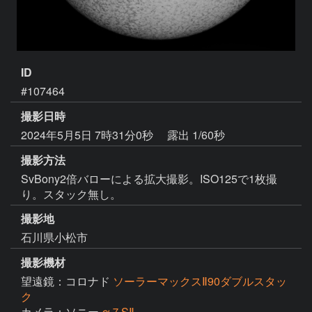
ID
#107464
撮影日時
2024年5月5日 7時31分0秒
露出 1/60秒
撮影方法
SvBony2倍バローによる拡大撮影。ISO125で1枚撮
り。スタック無し。
撮影地
石川県小松市
撮影機材
望遠鏡：コロナド
ソーラーマックスⅡ90ダブルスタッ
ク
カメラ：ソニー
α７SⅡ