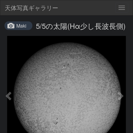
天体写真ギャラリー
Togg
navig
5/5の太陽(Hα少し長波長側)
Maki