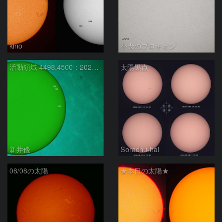
kino
小犬のプロキオン
活動領域 4498,4500：2026/08/08
太陽黒点
新井優
Sorachu-hai
08/08の太陽
★本日の太陽★