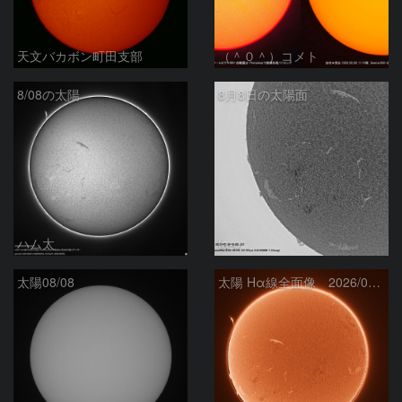
天文バカボン町田支部
（＾０＾）コメト
8/08の太陽
8月8日の太陽面
ハム太
ta-o
太陽08/08
太陽 Hα線全面像 2026/08/08