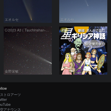
エオルセ
エオルセ
PR
C/2023 A3 ( Tsuchinshan-ATLAS )
金野栄敏
llow
ストロアーツ
itter
ouTube
空アナウンス