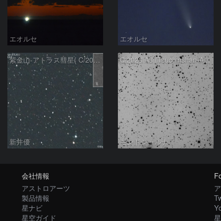
エオルセ
エオルセ
紫金山-アトラス彗星( C/2023A3 )：2025/09/16
C/2023 A3 (Tsuchinshan-ATLAS)
新井優
モンドシャルナ
会社情報
Fo
アストロアーツ
ア
製品情報
Tw
星ナビ
Y
星空ガイド
星