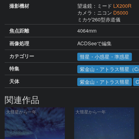
撮影機材
望遠鏡：ミード
LX200R
カメラ：ニコン
D5000
ミカゲ260型赤道儀
焦点距離
4064mm
画像処理
ACDSeeで編集
カテゴリー
彗星・小惑星・準惑星
特集
紫金山・アトラス彗星（C/2
天体
紫金山・アトラス彗星
C
関連作品
大彗星から一年
大彗星から一年