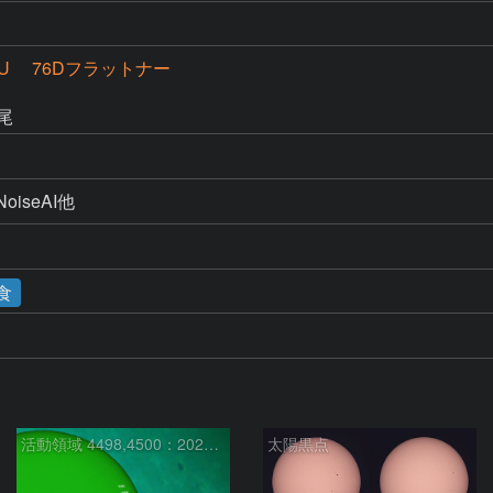
CU 76Dフラットナー
尾
NoiseAI他
食
活動領域 4498,4500：2026/08/08
太陽黒点