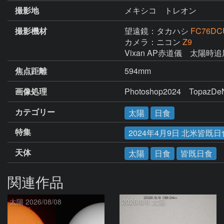
撮影地
メキシコ トレオン
撮影機材
望遠鏡：タカハシ
FC76D
カメラ：ニコン
Z9
Vixan AP赤道儀　太陽時追
焦点距離
594mm
画像処理
Photoshop2024　TopazDe
カテゴリー
太陽
日食
特集
2024年4月9日 北米皆既日
天体
太陽
日食
皆既日食
関連作品
太陽 2026/08/08
2026/8/8 太陽