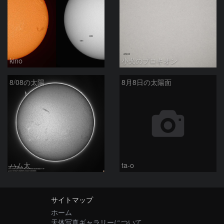
kino
小犬のプロキオン
8/08の太陽
8月8日の太陽面
ハム太
ta-o
サイトマップ
ホーム
天体写真ギャラリーについて