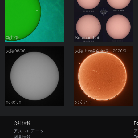
新井優
Sorachu-hai
太陽08/08
太陽 Hα線全面像 2026/08/08
nekojun
のくとす
会社情報
Fo
アストロアーツ
ア
製品情報
Tw