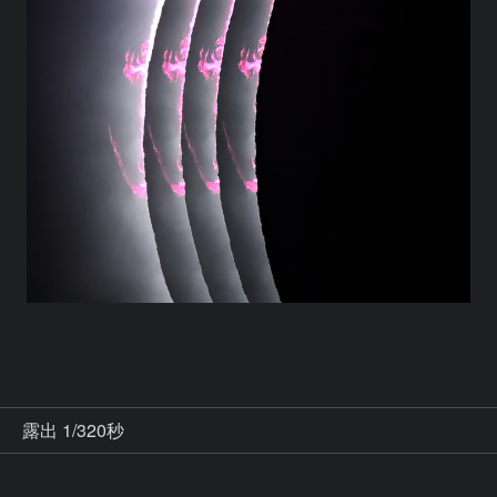
秒
露出 1/320秒