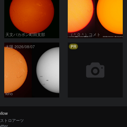
天文バカボン町田支部
（＾０＾）コメト
PR
太陽 2026/08/07
kino
llow
ストロアーツ
itter