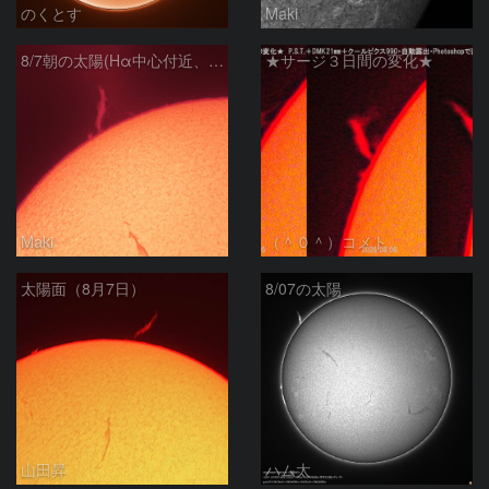
のくとす
Maki
8/7朝の太陽(Hα中心付近、プロミネンス)
★サージ３日間の変化★
Maki
（＾０＾）コメト
太陽面（8月7日）
8/07の太陽
山田昇
ハム太