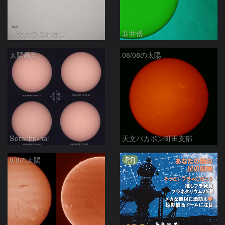
小犬のプロキオン
新井優
太陽黒点
08/08の太陽
Sorachu-hai
天文バカボン町田支部
PR
8/8の太陽