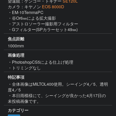
望遠鏡：ケンコー・トキナー
SE120L
カメラ：キヤノン
EOS 8000D
・EM-10TemmaPC

・谷Or6㎜による拡大撮影

・アストロソーラー撮影用フィルター

・Gフィルター(SPカラーセット49㎜)
焦点距離
1000mm
画像処理
・PhotoshopCS5による仕上げ処理

・トリミングなし
特記事項
・全体画像はMILTOL400使用。シーイング4／5、透明
度4／5 

・本日雨模様にて、シーイングが良かった4月17日の
未投稿画像です。
カテゴリー