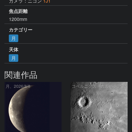
カメラ：ニコン
1J1
焦点距離
1200mm
カテゴリー
月
天体
月
関連作品
月、2026/8/8
コペルニクス、カルパチア山脈付近