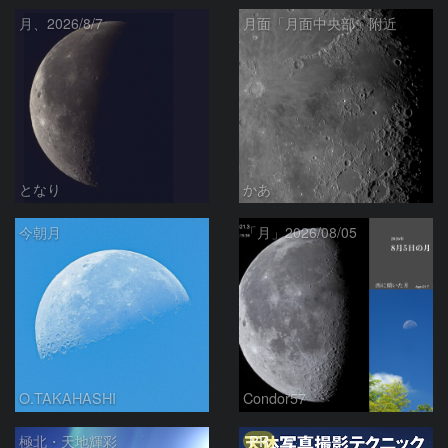
月、2026/8/7
月面「月面中央部」附近
となり
かあ
今朝月
「月」2026/08/05
O.TAKAHASHI
Condor57
PR
極北・天地輝彩