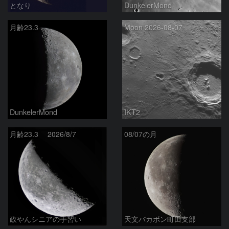
となり
DunkelerMond
月齢23.3
Moon 2026-08-07
DunkelerMond
IKT2
月齢23.3 2026/8/7
08/07の月
政やんシニアの手習い
天文バカボン町田支部