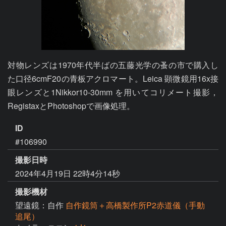
対物レンズは1970年代半ばの五藤光学の蚤の市で購入し
た口径6cmF20の青板アクロマート。Leica 顕微鏡用16x接
眼レンズと1Nikkor10-30mm を用いてコリメート撮影，
RegistaxとPhotoshopで画像処理。
ID
#106990
撮影日時
2024年4月19日 22時4分14秒
撮影機材
望遠鏡：自作
自作鏡筒＋高橋製作所P2赤道儀（手動
追尾）