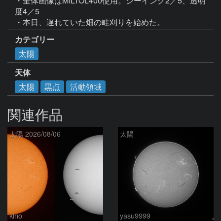
・全体画像はMILTOL400使用。シーイング2／5、透明
度4／5 

・本日、遅れていた畑の畦刈りを始めた。
カテゴリー
太陽
天体
太陽
黒点
活動領域
関連作品
太陽 2026/08/06
太陽
kino
yasu9999