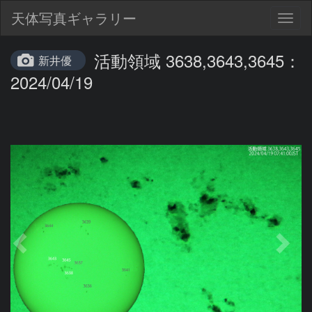
天体写真ギャラリー
Togg
navig
活動領域 3638,3643,3645：
新井優
2024/04/19