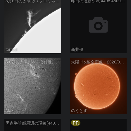
8月6日の太陽②（プロミネン北東縁 ）
昨日の活動領域 4498,4500：2026/08/05
toritori
新井優
8/6朝の太陽(Hα中心付近、4498、4502付近)
太陽 Hα線全面像 2026/08/06
Maki
のくとす
PR
黒点半暗部周辺の現象(4498、4502付近)8/6