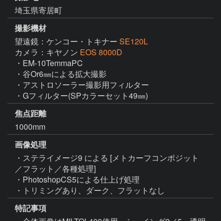
埼玉県寄居町
撮影機材
望遠鏡：ケンコー・トキナー
SE120L
カメラ：キヤノン
EOS 8000D
・EM-10TemmaPC

・谷Or6㎜による拡大撮影

・アストロソーラー撮影用フィルター

・Gフィルター(SPカラーセット49㎜)
焦点距離
1000mm
画像処理
・ステライメージ9 による [メトカーフコンポジット
／フラット／各種処理]

・PhotoshopCS5による仕上げ処理

・トリミングあり、ダーク、フラットなし
特記事項