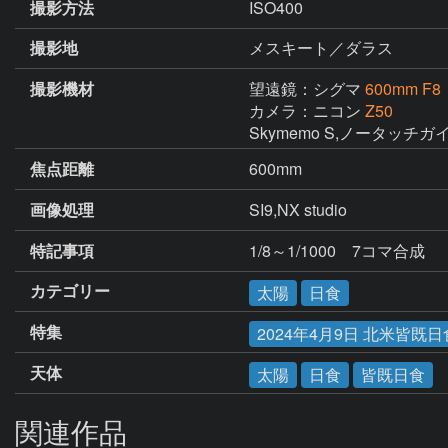
撮影方法
ISO400
撮影地
メスキート／ダラス
撮影機材
望遠鏡：シグマ
600mm F8
カメラ：ニコン
Z50
Skymemo S,ノータッチガ
焦点距離
600mm
画像処理
SI9,NX studio
特記事項
1/8～1/1000　7コマ合成
カテゴリー
太陽
日食
特集
2024年4月9日 北米皆既日
天体
太陽
日食
皆既日食
関連作品