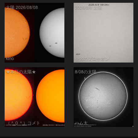
太陽 2026/08/08
2026/8/8 太陽
kino
小犬のプロキオン
★本日の太陽★
8/08の太陽
（＾０＾）コメト
ハム太