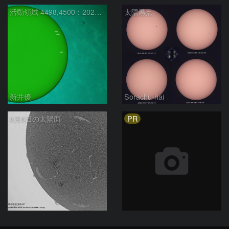
活動領域 4498,4500：2026/08/08
太陽黒点
新井優
Sorachu-hai
PR
8月8日の太陽面
ta-o