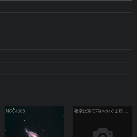
NGC4088
夜空は宝石箱(おおぐま座 NGC3198) Seestar50