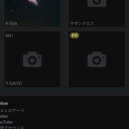
K.Oya
サザンクロス
PR
M81
Y-SAITO
llow
ストロアーツ
itter
ouTube
空アナウンス