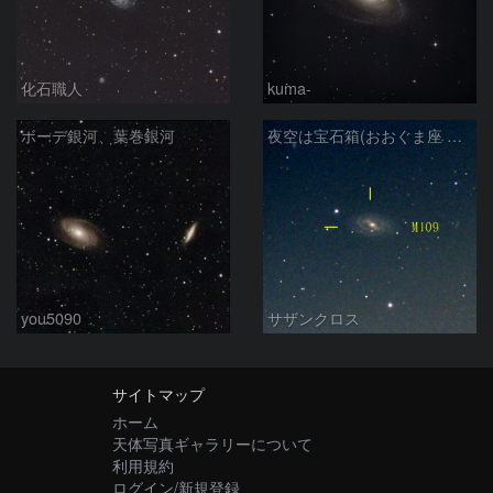
化石職人
kuma-
ボーデ銀河、葉巻銀河
夜空は宝石箱(おおぐま座 M109) Seestar50
you5090
サザンクロス
サイトマップ
ホーム
天体写真ギャラリーについて
利用規約
ログイン/新規登録