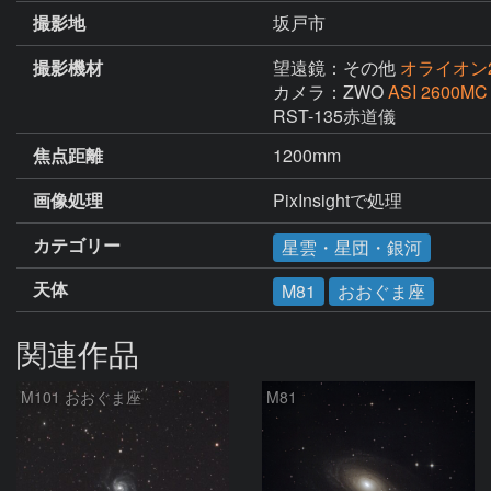
撮影地
坂戸市
撮影機材
望遠鏡：その他
オライオン25
カメラ：ZWO
ASI 2600MC 
RST-135赤道儀
焦点距離
1200mm
画像処理
PixInsightで処理
カテゴリー
星雲・星団・銀河
天体
M81
おおぐま座
関連作品
M101 おおぐま座
M81