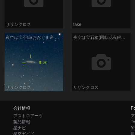
サザンクロス
take
夜空は宝石箱(おおぐま座 M108) Seestar50
夜空は宝石箱(回転花火銀河 M101) Seestar50
サザンクロス
サザンクロス
会社情報
Fo
アストロアーツ
ア
製品情報
Tw
星ナビ
Y
星空ガイド
星