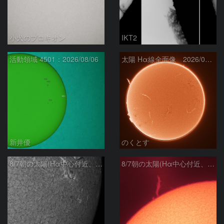
小犬のプロキオン
IKT2
活動領域 4501：2026/08/06
太陽 Hα線全面像 2026/08/07
新井優
のくとす
8/7朝の太陽(Hα中心付近、4498、4502付近)
8/7朝の太陽(Hα中心付近、プロミネンス)