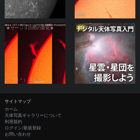
Maki
Maki
PR
★サージ３日間の変化★
（＾０＾）コメト
サイトマップ
ホーム
天体写真ギャラリーについて
利用規約
ログイン/新規登録
お問い合わせ