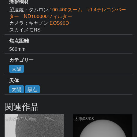
撮影機材
望遠鏡：タムロン
100-400ズーム ×1.4テレコンバー
ター ND100000フィルター
カメラ：キヤノン
EOS90D
スカイメモRS
焦点距離
560mm
カテゴリー
太陽
天体
太陽
黒点
関連作品
8月8日の太陽面
太陽08/08