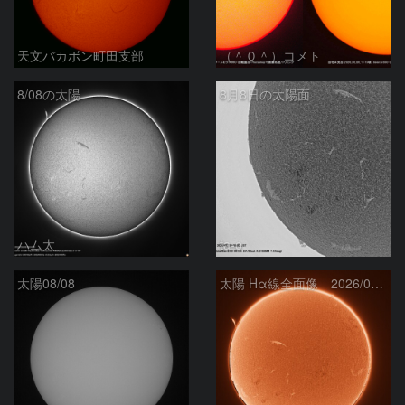
天文バカボン町田支部
（＾０＾）コメト
8/08の太陽
8月8日の太陽面
ハム太
ta-o
太陽08/08
太陽 Hα線全面像 2026/08/08