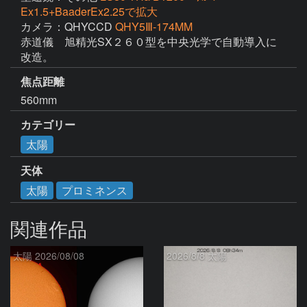
Ex1.5+BaaderEx2.25で拡大
カメラ：QHYCCD
QHY5Ⅲ-174MM
赤道儀　旭精光SX２６０型を中央光学で自動導入に
改造。
焦点距離
560mm
カテゴリー
太陽
天体
太陽
プロミネンス
関連作品
太陽 2026/08/08
2026/8/8 太陽