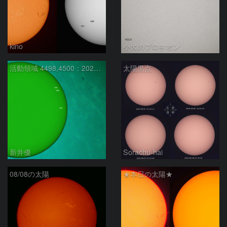
kino
小犬のプロキオン
活動領域 4498,4500：2026/08/08
太陽黒点
新井優
Sorachu-hai
08/08の太陽
★本日の太陽★