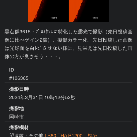
黒点群3615・ﾌﾟﾛﾐﾈﾝｽに特化した露光で撮影（先日投稿画
像に比べゲイン2倍）、擬似カラー化。先日投稿した画像
は光球面を白ﾄﾋﾞさせない様に、見栄えは先日投稿した画
像の方が良さそう・・・。
ID
#106365
撮影日時
2024年3月31日 10時12分52秒
撮影地
岡崎市
撮影機材
望遠鏡：その他
LS80-THa B1200 ﾀｶﾊｼ