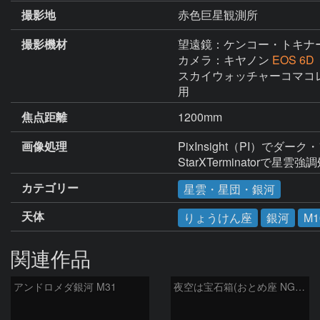
撮影地
赤色巨星観測所
撮影機材
望遠鏡：ケンコー・トキナ
カメラ：キヤノン
EOS 6
スカイウォッチャーコマコレクター（
用
焦点距離
1200mm
画像処理
PixInsight（PI）でダーク
StarXTerminatorで星雲
カテゴリー
星雲・星団・銀河
天体
りょうけん座
銀河
M1
関連作品
アンドロメダ銀河 M31
夜空は宝石箱(おとめ座 NGC5566) Seestar50