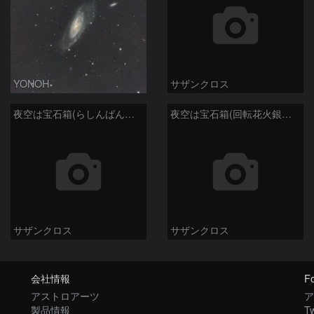
YONOH
サザンクロス
夜空は宝石箱(らしんばん座 NGC2613) Seestar50
夜空は宝石箱(回転花火銀河 M101) Seestar50
サザンクロス
サザンクロス
会社情報
Fo
アストロアーツ
ア
製品情報
Tw