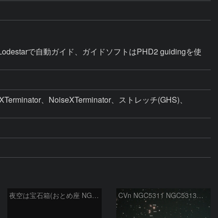
s Lodestarで自動ガイド、ガイドソフトはPHD2 guidingを使
minator、NoiseXTerminator、ストレッチ(GHS)、
夜空は宝石箱(おとめ座 NGC5746) Seestar50
CVn NGC5311 NGC5313付近