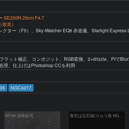
ー
SE250N 25cm F4.7
D（改造）
F5）、Sky-Watcher EQ8 赤道儀、Starlight Expres
・フラット補正、コンポジット、RGB変換、2×drizzle、PIでBlurXTer
強調処理、仕上げはPhotoshop CCを利用
06
NGC4217
M106 渦巻銀河
夜空は宝石箱(りゅう座 NGC6503) Seestar50