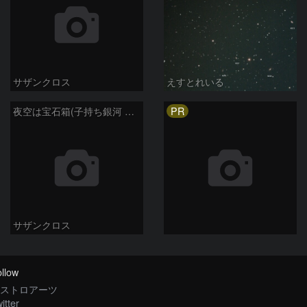
サザンクロス
えすとれいる
PR
夜空は宝石箱(子持ち銀河 M51) Seestar50
サザンクロス
llow
ストロアーツ
itter