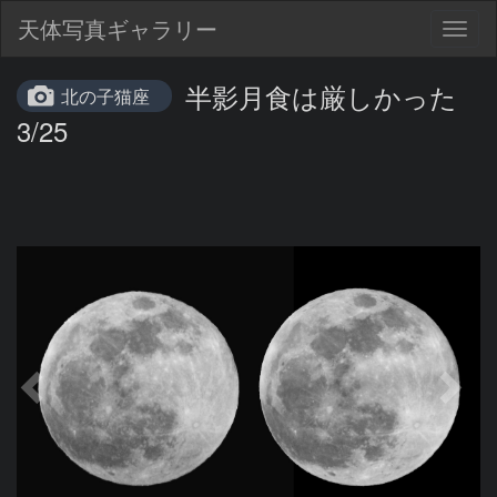
天体写真ギャラリー
Togg
navig
半影月食は厳しかった
北の子猫座
3/25