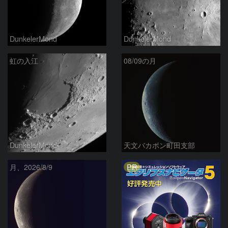
DunkelerMond
DunkelerMond
虹の入江
08/09の月
DunkelerMond
天文バカボン町田支部
PR
月、2026/8/9