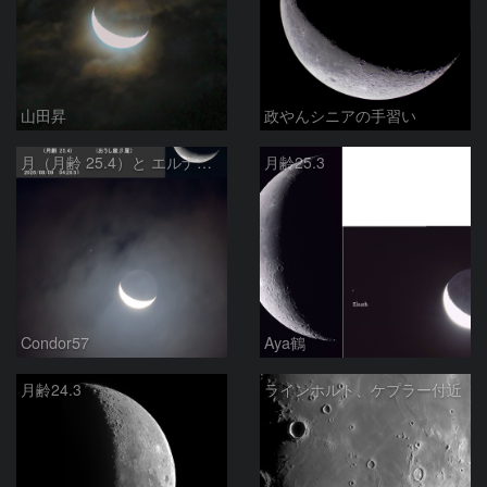
山田昇
政やんシニアの手習い
月（月齢 25.4）と エルナト（おうし座β星）
月齢25.3
Condor57
Aya鶴
月齢24.3
ラインホルト、ケプラー付近