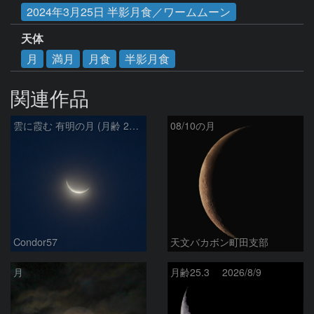
2024年3月25日 半影月食／ワームムーン
天体
月
満月
月食
半影月食
関連作品
雲に霞む 有明の月 (月齢 26.4)
08/10の月
Condor57
天文バカボン町田支部
月
月齢25.3 2026/8/9