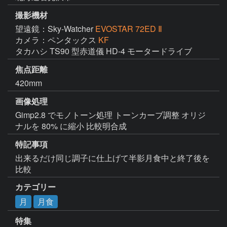
撮影機材
望遠鏡：Sky-Watcher
EVOSTAR 72ED Ⅱ
カメラ：ペンタックス
KF
タカハシ TS90 型赤道儀 HD-4 モータードライブ
焦点距離
420mm
画像処理
Gimp2.8 でモノトーン処理 トーンカーブ調整 オリジ
ナルを 80% に縮小 比較明合成
特記事項
出来るだけ同じ調子に仕上げて半影月食中と終了後を
比較
カテゴリー
月
月食
特集