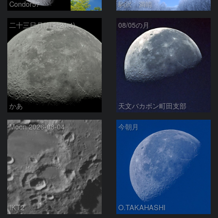
Condor57
駒沢 満晴
二十三日月(月齢21.4)
08/05の月
かあ
天文バカボン町田支部
Moon 2026-08-04
今朝月
IKT2
O.TAKAHASHI