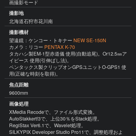
画撮影モード
撮影地
北海道石狩市花川南
撮影機材
望遠鏡：ケンコー・トキナー
NEW SE-150N
カメラ：リコー
PENTAX K-70
タカハシ製EM-1型赤道儀 使用(自動追尾)。Or12.5㎜ア
イピース 使用(引伸ばし法)。

ペンタックス製クリップオンGPSユニットO-GPS1 使
用(正確な時刻を取得)。
焦点距離
9600mm
画像処理
XMedia Recodeで、ファイル形式変換。

AutoStakkert!3で、上位30％をStack処理。

RegiStax Ver6.1で、Wavelet処理。

SILKYPIX Developer Studio Pro11で、調整処理およ