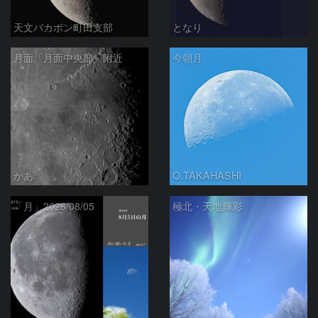
天文バカボン町田支部
となり
月面「月面中央部」附近
今朝月
かあ
O.TAKAHASHI
「月」2026/08/05
極北・天地輝彩