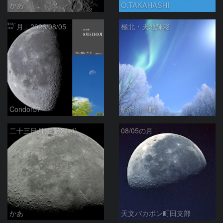
かあ
O.TAKAHASHI
「月」2026/08/05
極北・天地輝彩
Condor57
駒沢 満晴
二十三日月(月齢21.4)
08/05の月
かあ
天文バカボン町田支部