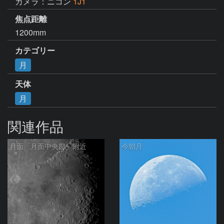
カメラ：ニコン
1J1
焦点距離
1200mm
カテゴリー
月
天体
月
関連作品
月面「月面中央部」附近
今朝月