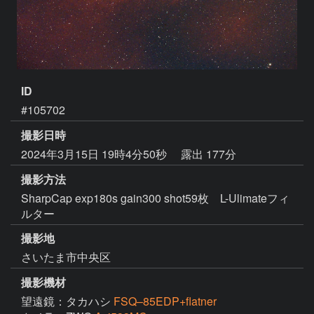
ID
#105702
撮影日時
2024年3月15日 19時4分50秒
露出 177分
撮影方法
SharpCap exp180s gain300 shot59枚 L-Ulimateフィ
ルター
撮影地
さいたま市中央区
撮影機材
望遠鏡：タカハシ
FSQ–85EDP+flatner