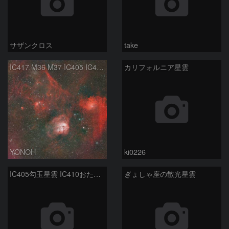
サザンクロス
take
IC417 M36 M37 IC405 IC410 ぎょしゃ座付近
カリフォルニア星雲
YONOH
ki0226
IC405勾玉星雲 IC410おたまじゃくし星雲
ぎょしゃ座の散光星雲