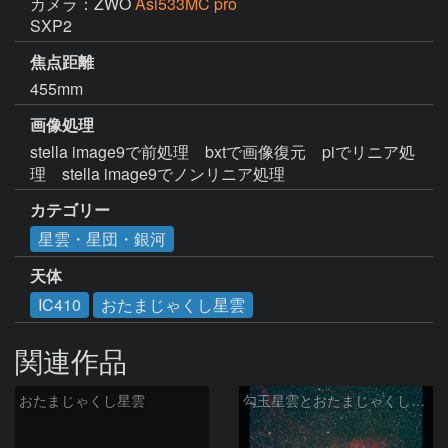
カメラ：ZWO
Asi533MC pro
SXP2
焦点距離
455mm
画像処理
stella image9で前処理　bxtで画像復元　piでリニア処
理　stella image9でノンリニア処理
カテゴリー
星雲・星団・銀河
天体
IC410
おたまじゃくし星雲
関連作品
おたまじゃくし星雲
勾玉星雲とおたまじゃくし星雲 2026/02/14