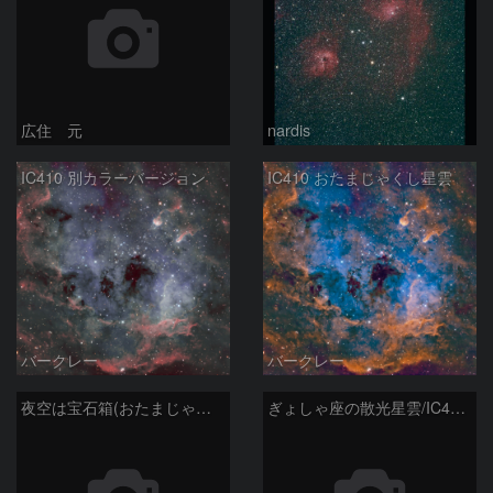
広住 元
nardis
IC410 別カラーバージョン
IC410 おたまじゃくし星雲
バークレー
バークレー
夜空は宝石箱(おたまじゃくし星雲 IC410) Seestar50
ぎょしゃ座の散光星雲/IC405/IC410/IC417