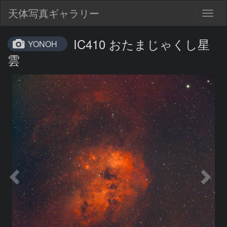
天体写真ギャラリー
Togg
navig
IC410 おたまじゃくし星
YONOH
雲