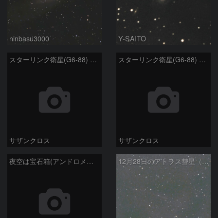
ninbasu3000
Y-SAITO
スターリンク衛星(G6-88) 1月6日 ②
スターリンク衛星(G6-88) 1月6日 ①
サザンクロス
サザンクロス
夜空は宝石箱(アンドロメダ座大銀河 M31) Seestar50
12月28日のアトラス彗星（C/2025K1）