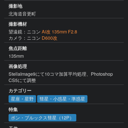
撮影地
北海道音更町
撮影機材
望遠鏡：ニコン
Ai改 135mm F2.8
カメラ：ニコン
D600改
焦点距離
135mm
画像処理
StellaImage9にて10コマ加算平均処理、Photoshop 
CS5にて調整
カテゴリー
星座・星野
彗星・小惑星・準惑星
特集
ポン・ブルックス彗星（12P）