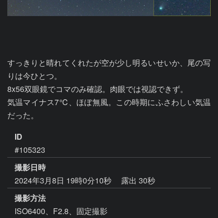
すっきりと晴れてくれたが空が少し明るいせいか、尾の写
りは今ひとつ。

8x56双眼鏡でコマのみ確認。肉眼では視認できず。

気温マイナス7℃、ほぼ無風。この時期にふさわしい気温
だった。
ID
#105323
撮影日時
2024年3月8日 19時0分10秒
露出 30秒
撮影方法
ISO6400、F2.8、固定撮影