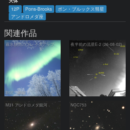
天体
12P
Pons-Brooks
ポン・ブルックス彗星
アンドロメダ座
関連作品
霧氷狭間のブレイクアップ
夜半前の流星E-2 (26-08-02)
駒沢 満晴
alphavir
M31 アンドロメダ銀河
NGC753