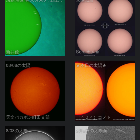
新井優
Sorachu-hai
08/08の太陽
★本日の太陽★
天文バカボン町田支部
（＾０＾）コメト
8/08の太陽
8月8日の太陽面