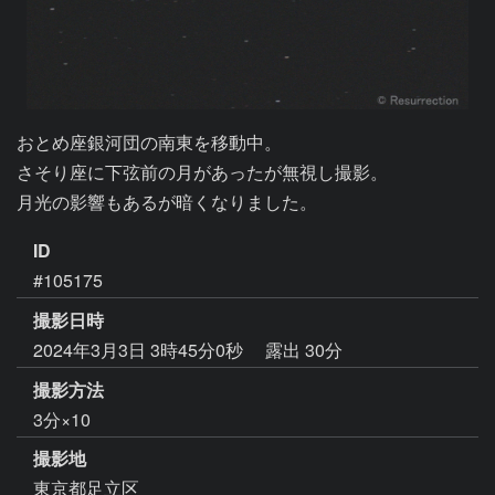
おとめ座銀河団の南東を移動中。

さそり座に下弦前の月があったが無視し撮影。

月光の影響もあるが暗くなりました。
ID
#105175
撮影日時
2024年3月3日 3時45分0秒
露出 30分
撮影方法
3分×10
撮影地
東京都足立区