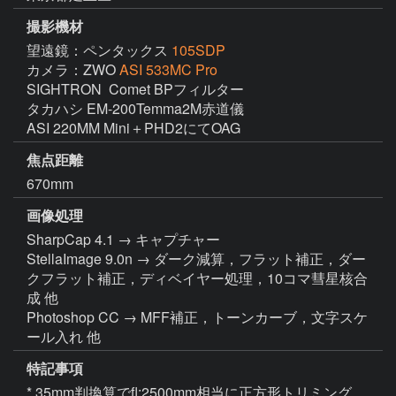
撮影機材
望遠鏡：ペンタックス
105SDP
カメラ：ZWO
ASI 533MC Pro
SIGHTRON  Comet BPフィルター

タカハシ EM-200Temma2M赤道儀

ASI 220MM Mini＋PHD2にてOAG
焦点距離
670mm
画像処理
SharpCap 4.1 → キャプチャー

StellaImage 9.0n → ダーク減算，フラット補正，ダー
クフラット補正，ディベイヤー処理，10コマ彗星核合
成 他

Photoshop CC → MFF補正，トーンカーブ，文字スケ
ール入れ 他
特記事項
* 35mm判換算でfl:2500mm相当に正方形トリミング