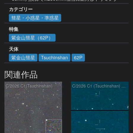
カテゴリー
彗星・小惑星・準惑星
特集
紫金山彗星（62P）
天体
紫金山彗星
Tsuchinshan
62P
関連作品
C/2026 C1(Tsuchinshan)
C/2026 C1 (Tsuchinshan) の変化