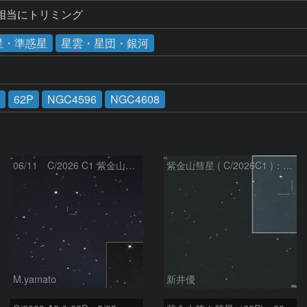
0mm相当にトリミング
星・準惑星
星雲・星団・銀河
62P
NGC4596
NGC4608
06/11 C/2026 C1 紫金山彗星
紫金山彗星 ( C/2026C1 )：2026/05/16
M.yamato
新井優