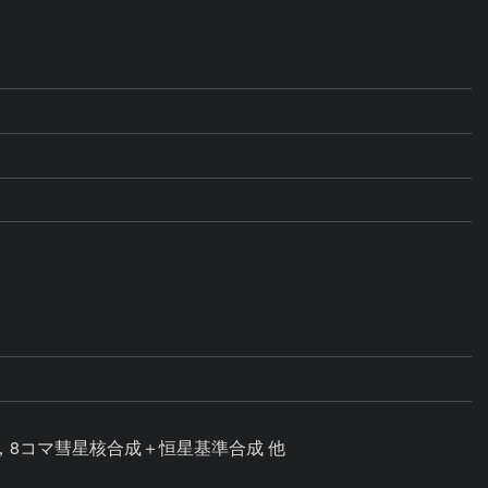
理，8コマ彗星核合成＋恒星基準合成 他
