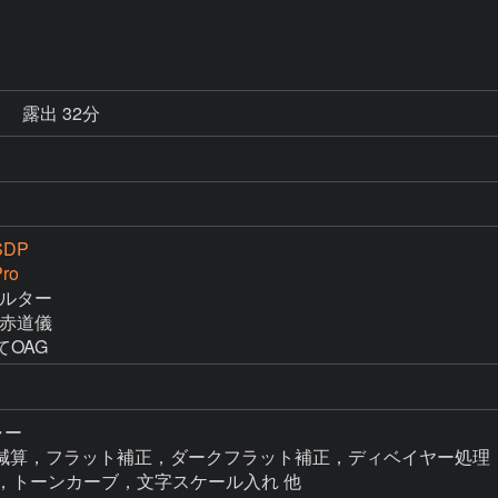
秒
露出 32分
SDP
ro
ィルター

M赤道儀

にてOAG
ャー

n → ダーク減算，フラット補正，ダークフラット補正，ディベイヤー処
FF補正，トーンカーブ，文字スケール入れ 他