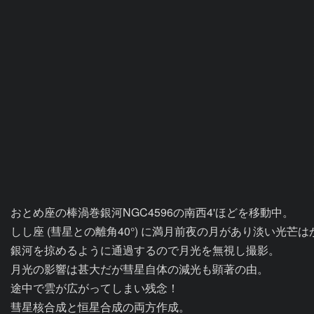
おとめ座の棒渦巻銀河NGC4596の南西4'ほどを移動中。

しし座 (彗星との離角40°) に満月前夜の月があり淡い光芒は
銀河を掠めるように通過するので月光を無視し撮影。

月光の影響は甚大だが彗星自体の減光も顕著の由。

途中で雲が広がってしまい残念！

彗星核合成と恒星合成の両方作成。
