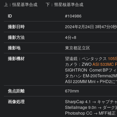
上：恒星基準合成　　下：彗星核基準合成
ID
#104986
撮影日時
2024年2月24日 3時47分0
撮影方法
4分×8
撮影地
東京都足立区
撮影機材
望遠鏡：ペンタックス
105
カメラ：ZWO
ASI 533MC P
SIGHTRON  Comet BPフ
タカハシ EM-200Temma2
ASI 220MM Mini＋PHD2
焦点距離
670mm
画像処理
SharpCap 4.1 → キャプチ
StellaImage 9.0
Photoshop CC → M