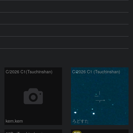
C/2026 C1(Tsuchinshan)
C/2026 C1 (Tsuchinshan)
kem.kem
ろどすた