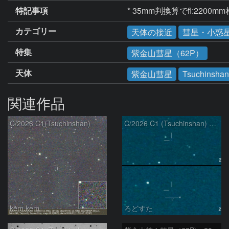
特記事項
* 35mm判換算でfl:220
カテゴリー
天体の接近
彗星・小惑
特集
紫金山彗星（62P）
天体
紫金山彗星
Tsuchinshan
関連作品
C/2026 C1(Tsuchinshan)
C/2026 C1 (Tsuchinshan) の変化
kem.kem
ろどすた