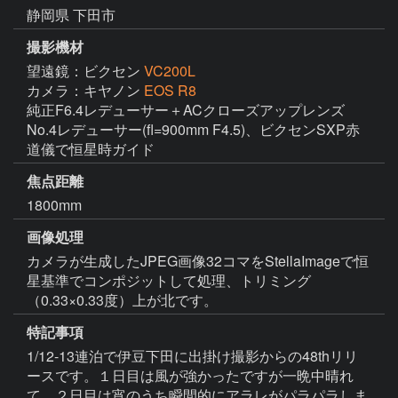
静岡県 下田市
撮影機材
望遠鏡：ビクセン
VC200L
カメラ：キヤノン
EOS R8
純正F6.4レデューサー＋ACクローズアップレンズ 
No.4レデューサー(fl=900mm F4.5)、ビクセンSXP赤
道儀で恒星時ガイド
焦点距離
1800mm
画像処理
カメラが生成したJPEG画像32コマをStellaImageで恒
星基準でコンポジットして処理、トリミング
（0.33×0.33度）上が北です。
特記事項
1/12-13連泊で伊豆下田に出掛け撮影からの48thリリ
ースです。１日目は風が強かったですが一晩中晴れ
て、２日目は宵のうち瞬間的にアラレがパラパラしま