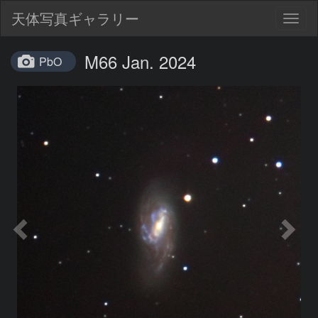
天体写真ギャラリー
Togg
navig
M66 Jan. 2024
PbO