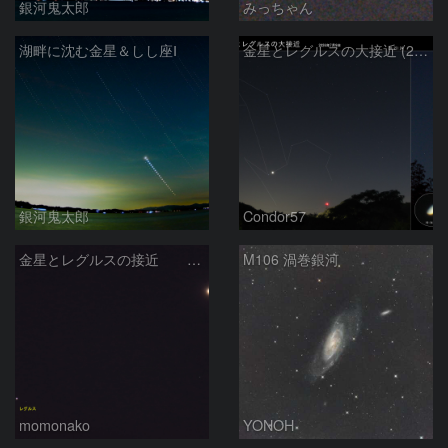
銀河鬼太郎
みっちゃん
湖畔に沈む金星＆しし座Ⅰ
金星とレグルスの大接近 (2026/07/09)
銀河鬼太郎
Condor57
金星とレグルスの接近 260709
M106 渦巻銀河
momonako
YONOH