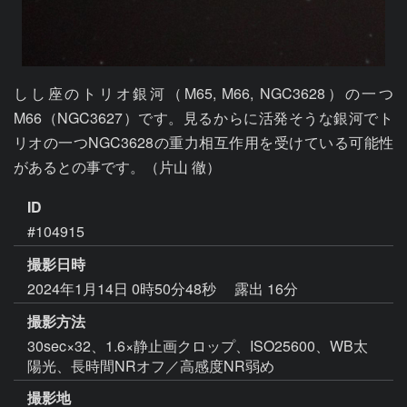
しし座のトリオ銀河（M65, M66, NGC3628）の一つ 
M66（NGC3627）です。見るからに活発そうな銀河でト
リオの一つNGC3628の重力相互作用を受けている可能性
があるとの事です。（片山 徹）
ID
#104915
撮影日時
2024年1月14日 0時50分48秒
露出 16分
撮影方法
30sec×32、1.6×静止画クロップ、ISO25600、WB太
陽光、長時間NRオフ／高感度NR弱め
撮影地