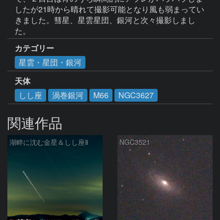
したが21時から晴れて撮影可能となり風も弱まってい
きました。彗星、星雲星団、銀河と次々撮影しまし
た。
カテゴリー
星雲・星団・銀河
天体
しし座
渦巻銀河
M66
NGC3627
関連作品
湖畔に沈む金星＆しし座Ⅱ
NGC3521