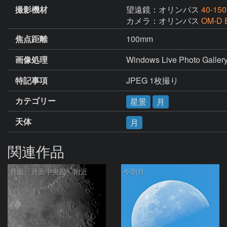
撮影機材
望遠鏡：オリンパス
40-1
カメラ：オリンパス
OM-D 
焦点距離
100mm
画像処理
Windows Live Photo Galler
特記事項
JPEG 1枚撮り
カテゴリー
星景
月
天体
月
関連作品
月面「月面中央部」附近
今朝月