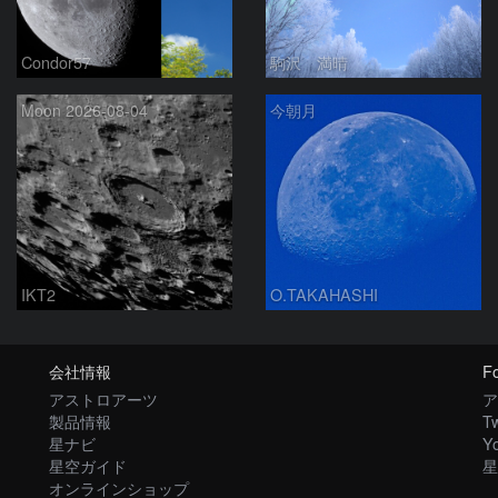
Condor57
駒沢 満晴
Moon 2026-08-04
今朝月
IKT2
O.TAKAHASHI
会社情報
Fo
アストロアーツ
ア
製品情報
Tw
星ナビ
Y
星空ガイド
星
オンラインショップ