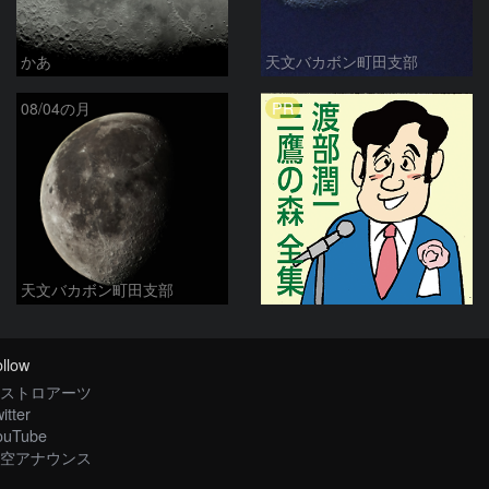
かあ
天文バカボン町田支部
PR
08/04の月
天文バカボン町田支部
llow
ストロアーツ
itter
ouTube
空アナウンス