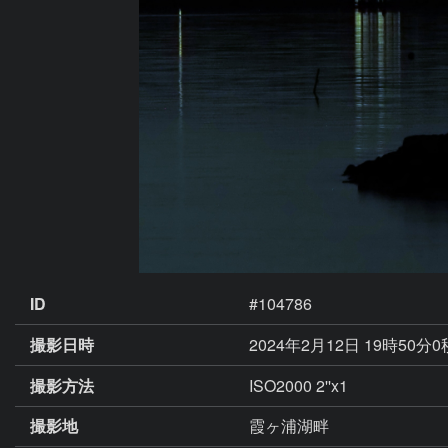
ID
#104786
撮影日時
2024年2月12日 19時50分
撮影方法
ISO2000 2''x1
撮影地
霞ヶ浦湖畔