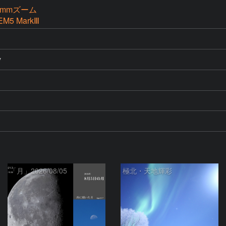
50mmズーム
EM5 MarkⅢ
y
「月」2026/08/05
極北・天地輝彩