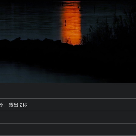
0秒
露出 2秒