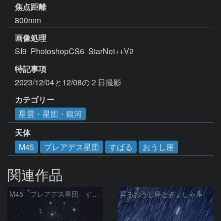
焦点距離
800mm
画像処理
SI9  PhotoshopCS6  StarNet++V2
特記事項
2023/12/04と12/08の２日撮影
カテゴリー
星雲・星団・銀河
天体
M45
プレアデス星団
すばる
おうし座
関連作品
M45 プレアデス星団 すばる
昇るおうし座とぎょしゃ座