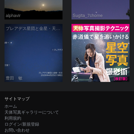
alphavir
Sugita_7chome
PR
プレアデス星団と金星・天王星の接近 2026/4/25
豊田 敏
サイトマップ
ホーム
天体写真ギャラリーについて
利用規約
ログイン/新規登録
お問い合わせ