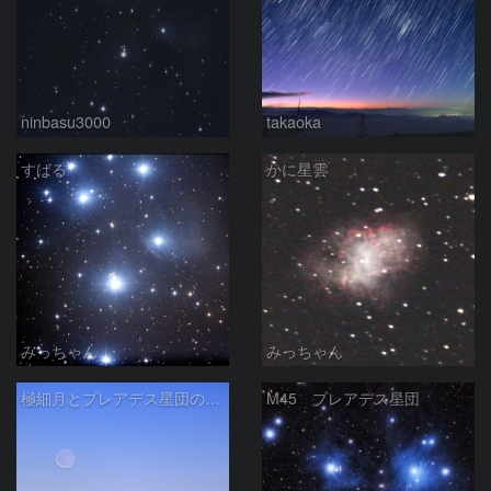
ninbasu3000
takaoka
すばる
かに星雲
みっちゃん
みっちゃん
極細月とプレアデス星団の接近
M45 プレアデス星団