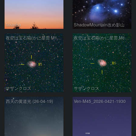
takaoka
ShadowMountain改め影山
夜空は宝石箱(かに星雲 M1) Seestar50
夜空は宝石箱(かに星雲 M1) Seestar50
サザンクロス
サザンクロス
西天の黄道光 (26-04-19)
Ven-M45_2026-0421-1930