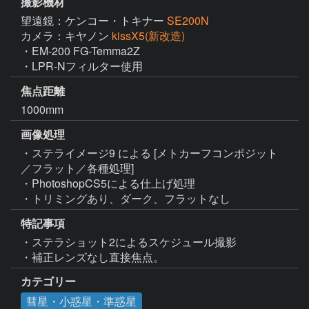
撮影機材
望遠鏡：ケンコー・トキナー
SE200N
カメラ：キヤノン
kissX5(新改造)
・EM-200 FG-Temma2Z

・LPR-Nフィルター使用
焦点距離
1000mm
画像処理
・ステライメージ9 による [メトカーフコンポジット
／フラット／各種処理]

・PhotoshopCS5による仕上げ処理

・トリミングあり、ダーク、フラットなし
特記事項
・ステラショット2によるスケジュール撮影

・補正レンズなし直接焦点。
カテゴリー
彗星・小惑星・準惑星