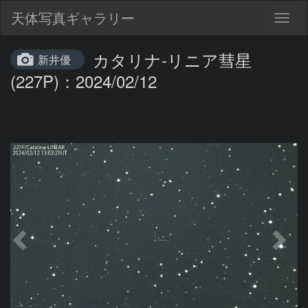
天体写真ギャラリー
Togg
navig
カタリナ-リニア彗星
新井優
(227P)：2024/02/12