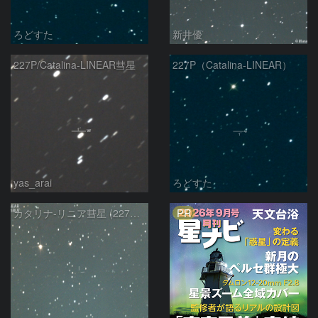
ろどすた
新井優
227P/Catalina-LINEAR彗星
227P（Catalina-LINEAR）
yas_arai
ろどすた
PR
カタリナ-リニア彗星 (227P)：2023/12/23