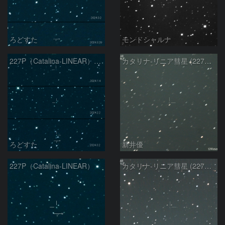
ろどすた
モンドシャルナ
227P（Catalina-LINEAR）の変化
カタリナ-リニア彗星 (227P)：2024/03/03
ろどすた
新井優
227P（Catalina-LINEAR）
カタリナ-リニア彗星 (227P)：2024/01/15